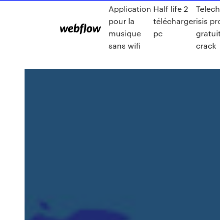
Application
Half life 2
Telech
pour la
télécharger
isis p
musique
pc
gratu
sans wifi
crack