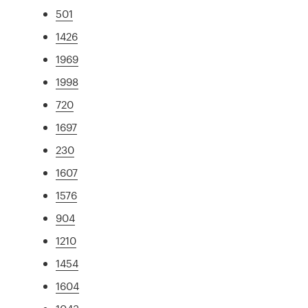
501
1426
1969
1998
720
1697
230
1607
1576
904
1210
1454
1604