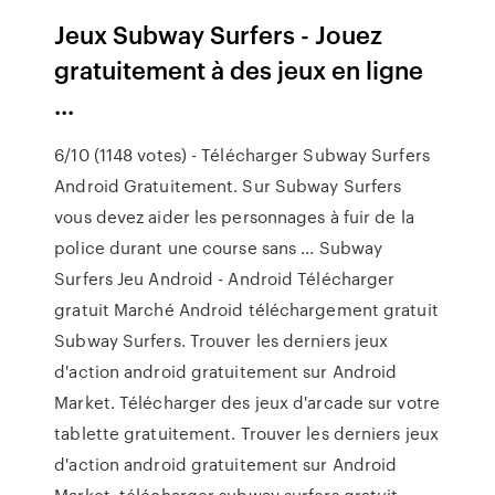
Jeux Subway Surfers - Jouez
gratuitement à des jeux en ligne
...
6/10 (1148 votes) - Télécharger Subway Surfers
Android Gratuitement. Sur Subway Surfers
vous devez aider les personnages à fuir de la
police durant une course sans ... Subway
Surfers Jeu Android - Android Télécharger
gratuit Marché Android téléchargement gratuit
Subway Surfers. Trouver les derniers jeux
d'action android gratuitement sur Android
Market. Télécharger des jeux d'arcade sur votre
tablette gratuitement. Trouver les derniers jeux
d'action android gratuitement sur Android
Market. télécharger subway surfers gratuit