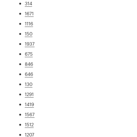
314
1671
1116
150
1937
675
846
646
130
1291
1419
1567
1512
1207