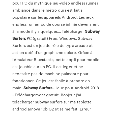
pour PC du mythique jeu-vidéo endless runner
ambiancé dans le métro qui s'est fait si
populaire sur les appareils Android. Les jeux
endless runner ou de course infinie devenaient
à la mode il y a quelques... Télécharger
Subway
Surfers
PC (gratuit) Free. Windows. Subway
Surfers est un jeu de rôle de type arcade et
action doté d'un graphisme coloré. Grâce à
l'émulateur Bluestacks, cette appli pour mobile
est jouable sur un PC. Il est léger et ne
nécessite pas de machine puissante pour
fonctionner. Ce jeu est facile à prendre en
main.
Subway
Surfers
- Jeux pour Android 2018
- Téléchargement gratuit. Bonjour j'ai
telecharger subway surfers sur ma tablette
android arnova 10b G2 et sa me fait :Erreur