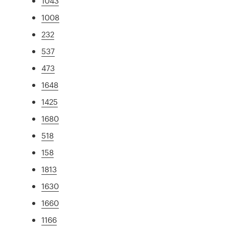
1043
1008
232
537
473
1648
1425
1680
518
158
1813
1630
1660
1166