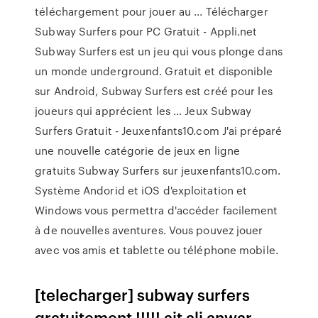
téléchargement pour jouer au ... Télécharger
Subway Surfers pour PC Gratuit - Appli.net
Subway Surfers est un jeu qui vous plonge dans
un monde underground. Gratuit et disponible
sur Android, Subway Surfers est créé pour les
joueurs qui apprécient les ... Jeux Subway
Surfers Gratuit - Jeuxenfants10.com J'ai préparé
une nouvelle catégorie de jeux en ligne
gratuits Subway Surfers sur jeuxenfants10.com.
Système Andorid et iOS d'exploitation et
Windows vous permettra d'accéder facilement
à de nouvelles aventures. Vous pouvez jouer
avec vos amis et tablette ou téléphone mobile.
[telecharger] subway surfers
gratuitement !!!!! ait ali anwar.