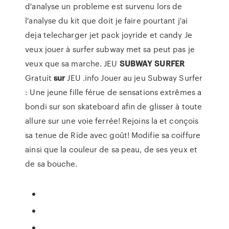
d'analyse un probleme est survenu lors de
l'analyse du kit que doit je faire pourtant j'ai
deja telecharger jet pack joyride et candy Je
veux jouer à surfer subway met sa peut pas je
veux que sa marche. JEU
SUBWAY
SURFER
Gratuit
sur
JEU .info Jouer au jeu Subway Surfer
: Une jeune fille férue de sensations extrêmes a
bondi sur son skateboard afin de glisser à toute
allure sur une voie ferrée! Rejoins la et conçois
sa tenue de Ride avec goût! Modifie sa coiffure
ainsi que la couleur de sa peau, de ses yeux et
de sa bouche.