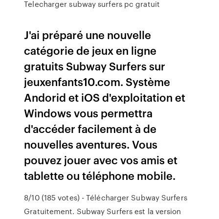
Telecharger subway surfers pc gratuit
J'ai préparé une nouvelle
catégorie de jeux en ligne
gratuits Subway Surfers sur
jeuxenfants10.com. Système
Andorid et iOS d'exploitation et
Windows vous permettra
d'accéder facilement à de
nouvelles aventures. Vous
pouvez jouer avec vos amis et
tablette ou téléphone mobile.
8/10 (185 votes) - Télécharger Subway Surfers
Gratuitement. Subway Surfers est la version