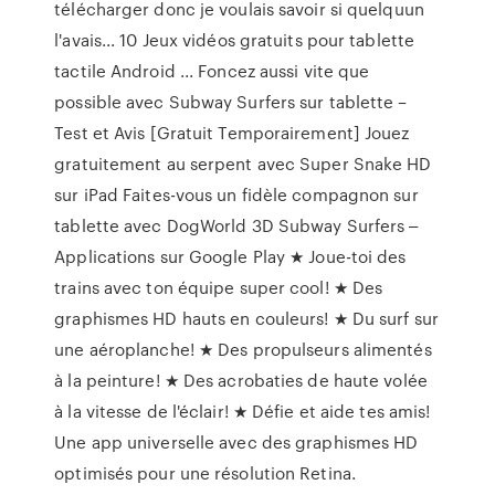
télécharger donc je voulais savoir si quelquun
l'avais... 10 Jeux vidéos gratuits pour tablette
tactile Android ... Foncez aussi vite que
possible avec Subway Surfers sur tablette –
Test et Avis [Gratuit Temporairement] Jouez
gratuitement au serpent avec Super Snake HD
sur iPad Faites-vous un fidèle compagnon sur
tablette avec DogWorld 3D Subway Surfers ‒
Applications sur Google Play ★ Joue-toi des
trains avec ton équipe super cool! ★ Des
graphismes HD hauts en couleurs! ★ Du surf sur
une aéroplanche! ★ Des propulseurs alimentés
à la peinture! ★ Des acrobaties de haute volée
à la vitesse de l'éclair! ★ Défie et aide tes amis!
Une app universelle avec des graphismes HD
optimisés pour une résolution Retina.