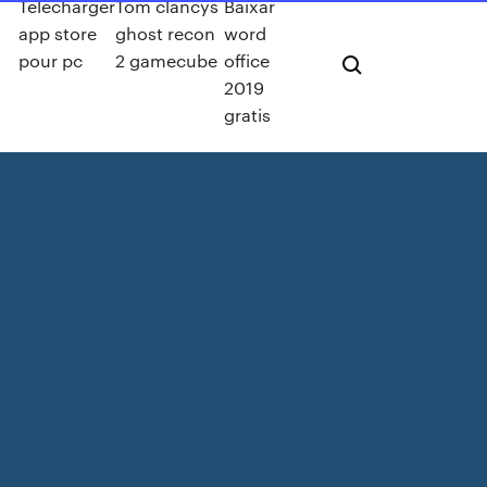
Telecharger
Tom clancys
Baixar
app store
ghost recon
word
pour pc
2 gamecube
office
2019
gratis