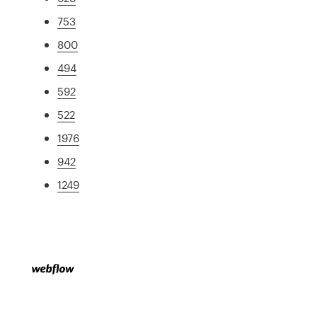
753
800
494
592
522
1976
942
1249